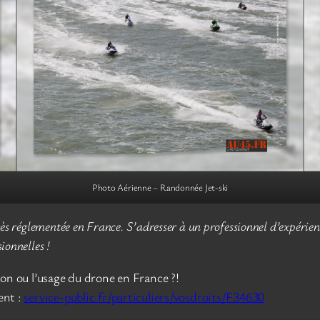
Photo Aérienne – Randonnée Jet-ski
ès réglementée en France. S’adresser à un professionnel d’expérienc
ionnelles !
tion ou l’usage du drone en France ?!
ent :
service-public.fr/particuliers/vosdroits/F34630