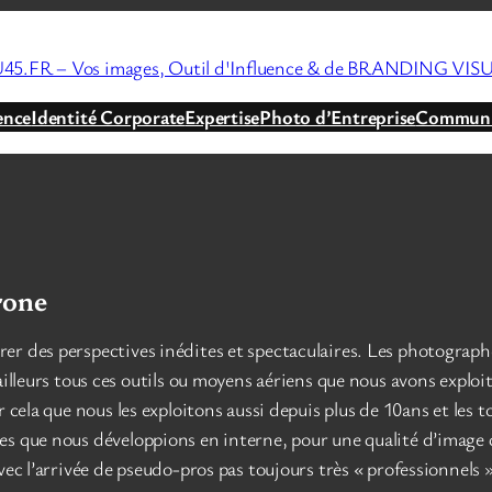
45.FR – Vos images, Outil d'Influence & de BRANDING VIS
ence
Identité Corporate
Expertise
Photo d’Entreprise
Communic
rone
r des perspectives inédites et spectaculaires. Les photographe
ailleurs tous ces outils ou moyens aériens que nous avons exploi
r cela que nous les exploitons aussi depuis plus de 10ans et les
s que nous développions en interne, pour une qualité d’image qu
vec l’arrivée de pseudo-pros pas toujours très « professionnels 