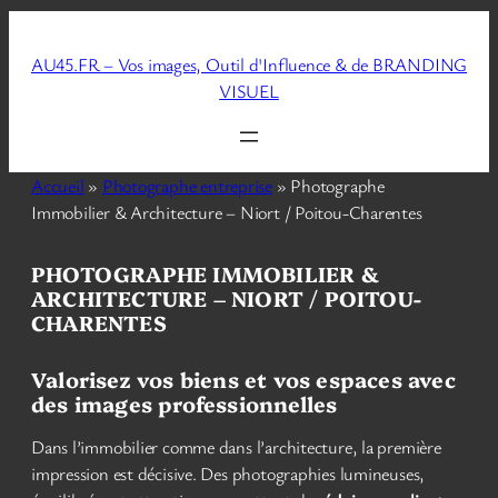
Aller
au
AU45.FR – Vos images, Outil d'Influence & de BRANDING
contenu
VISUEL
Accueil
»
Photographe entreprise
»
Photographe
Immobilier & Architecture – Niort / Poitou-Charentes
PHOTOGRAPHE IMMOBILIER &
ARCHITECTURE – NIORT / POITOU-
CHARENTES
Valorisez vos biens et vos espaces avec
des images professionnelles
Dans l’immobilier comme dans l’architecture, la première
impression est décisive. Des photographies lumineuses,