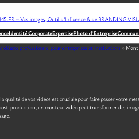
45.FR – Vos images, Outil d'Influence & de BRANDING VIS
ence
Identité Corporate
Expertise
Photo d’Entreprise
Communic
idéaste professionnel pour entreprises et institutions
»
Monta
qualité de vos vidéos est cruciale pour faire passer votre messag
 post-production, un monteur vidéo peut transformer des images
sage.