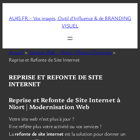
Aller
au
AU45.FR – Vos images, Outil d'Influence & de BRANDING
contenu
VISUEL
Accueil
»
Services Web – Niort / Poitou-Charentes
»
Reprise et Refonte de Site Internet
REPRISE ET REFONTE DE SITE
INTERNET
Reprise et Refonte de Site Internet à
Niort | Modernisation Web
Votre site web n’est plus à jour ?
Il ne reflète plus votre activité ou vos services ?
La
refonte de site internet
est la solution pour donner un